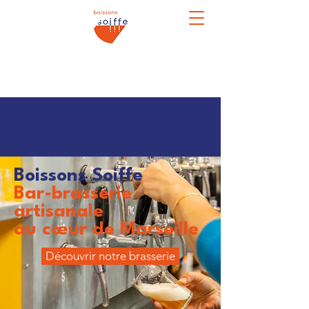
Boissons Soiffe
Bar-brasserie
artisanale
au cœur de Marseille
Découvrir notre brasserie