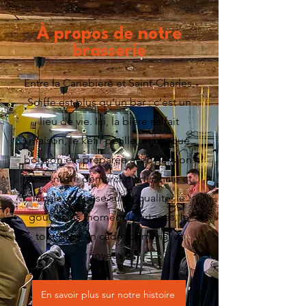
À propos de notre
brasserie
Entre la Canebière et Saint-Charles,
Soiffe est plus qu’un bar : c’est un
lieu de vie. Ici, la bière se fait
maison, le kéfir pétille, et chaque
boisson est préparée avec passion.
Avec notre démarche artisanale et
locale, on mise sur la qualité, le
goût et les moments partagés, le
tout dans un cadre convivial et
joyeux.
En savoir plus sur notre histoire